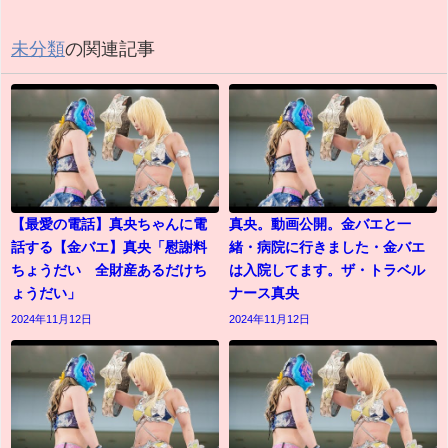
未分類
の関連記事
【最愛の電話】真央ちゃんに電
真央。動画公開。金バエと一
話する【金バエ】真央「慰謝料
緒・病院に行きました・金バエ
ちょうだい 全財産あるだけち
は入院してます。ザ・トラベル
ょうだい」
ナース真央
2024年11月12日
2024年11月12日