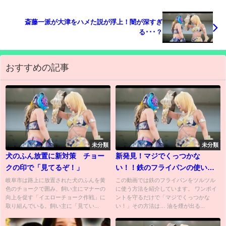
ームそこまで言うか!」しゃべり残し
斎藤一派が大津をハメた説が浮上！闇が深すぎ
る･･･？
おすすめの記事
未分類
未分類
犬のふん放置に新対策 チョー
新発見！マジでくっつかな
クの印で「見てるぞ！」
い！！鉄のフライパンの使い方
how to use Iron frying pan
岐阜市は路上に放置された犬のふんを黄
この動画では鉄のフライパンをツルツル
色のチョークで囲み、飼い主にマナーの
に使う方法を紹介しています。 ワンポイ
向上を促す「イエローチョーク作戦」に
ントを守るだけで「マジでくっつかな
取り組んでいる。飼い主に「見てい...
い！」その方法は… 油を煙が出る...