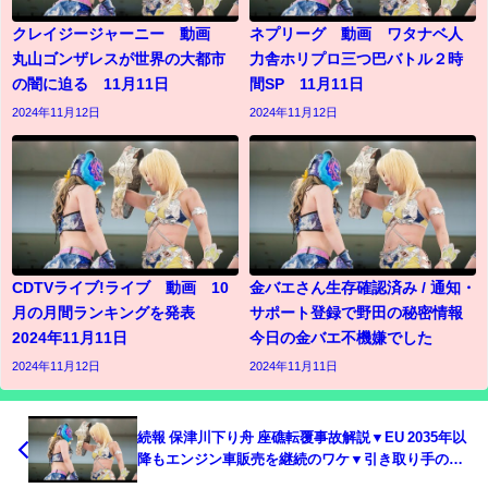
クレイジージャーニー 動画
ネプリーグ 動画 ワタナベ人
丸山ゴンザレスが世界の大都市
力舎ホリプロ三つ巴バトル２時
の闇に迫る 11月11日
間SP 11月11日
2024年11月12日
2024年11月12日
CDTVライブ!ライブ 動画 10
金バエさん生存確認済み / 通知・
月の月間ランキングを発表
サポート登録で野田の秘密情報
2024年11月11日
今日の金バエ不機嫌でした
2024年11月12日
2024年11月11日
続報 保津川下り舟 座礁転覆事故解説▼EU 2035年以
降もエンジン車販売を継続のワケ▼引き取り手のな
い遺体とお金 23/3/29(水)ニッポン放送「辛坊治郎ズ