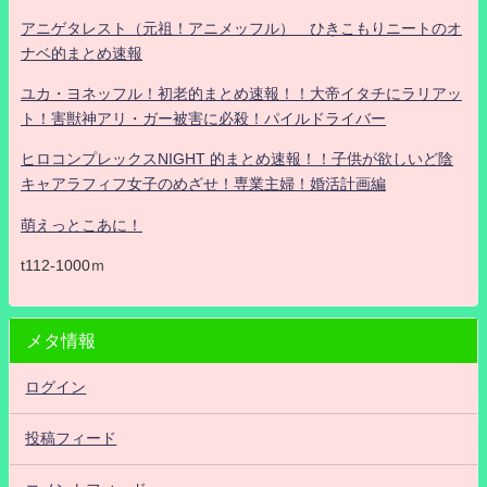
アニゲタレスト（元祖！アニメッフル） ひきこもりニートのオ
ナベ的まとめ速報
ユカ・ヨネッフル！初老的まとめ速報！！大帝イタチにラリアッ
ト！害獣神アリ・ガー被害に必殺！パイルドライバー
ヒロコンプレックスNIGHT 的まとめ速報！！子供が欲しいど陰
キャアラフィフ女子のめざせ！専業主婦！婚活計画編
萌えっとこあに！
t112-1000ｍ
メタ情報
ログイン
投稿フィード