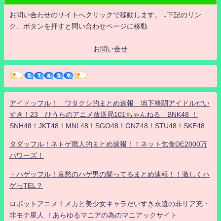
お問い合わせのサイトへクリックで移動します。
↓下記のリン
ク、ボタンを押すと問い合わせページに移動
お問い合せ
アイドッフル！ ワタクシ的まとめ速報 地下格闘アイドルだい
すき！23 ひうらのアニメ放送局101ちゃんねる BNK48 ！
SNH48！JKT48！MNL48！SGO48！GNZ48！STU48！SKE48
タダッフル！ネトゲ廃人的まとめ速報！！ネット乞食DE2000万
パワーズ！
・ハゲッフル！哀愁のハゲ男の髪ってるまとめ速報！！激しくハ
ゲっTEL？
ロボットアニメ！メカと美少女キャラだいすき永遠の非リア充・
非モテ星人 ！あらゆるマニアの為のマニアックサイト