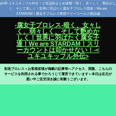
jkl48-ユキユキッフル外伝！ど底辺的まとめ速報！暗く、女々しく、艶めかし
く、そして美しく！世界に羽ばたく腐女子プロレス団体！We are
STARDAM！腐女子プロレス軍団マリーコールド創設編
-腐女子プロレス-暗く、女々し
く、弱々しく、そして艶めか
しく！世界に羽ばたく腐女子
達！We are STARDAM！スリ
ーカウントは叩かせない！-<
ユキユキッフル外伝>
初老プロレス＜お客様皆様が掲載の記事等へアクセス、閲覧、こちらの
サービスを利用される事でかろうじて運営できています＞本日は足元が
悪い中ご足労頂き誠に有難うございます。