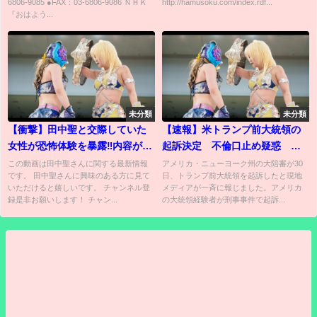
6806-9085 ●FAX：03-6806-9086 ＮＨＫ
http://hamusoku.com/index.rdf...
ｗｗｗｗｗｗｗｗｗ
『おはよう...
未分類
未分類
【衝撃】田中聖と交際していた
【速報】米トランプ前大統領の
女性が恐怖体験を暴露‼内容がヤ
起訴決定 不倫口止め疑惑 元
バすぎて一同驚愕…
大統領の刑事事件の起訴は初
この動画は田中聖さんに関する最新情報
アメリカ・ニューヨーク州の大陪審が30
です。 田中聖さんに興味のある方に見て
日、トランプ前大統領を起訴したと現地
米メディア｜TBS NEWS DIG
いただけると嬉しいです。 チャンネル登
メディアが一斉に報じました。アメリカ
録是非お願いします！ チャン...
の大統領経験者が刑事事件で起訴...