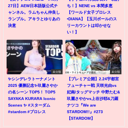
27日】AEW日本語版公式チ
ち！】NENE vs 本間多恵
ャンネル。ラムちゃん仲良し
【ワールド女子プロレス
ランブル。アキラとゆりあの
•DIANA】【玉川ボールのス
決意
リーカウントは叩かせな
い！】
未分類
未分類
✨シンデレラトーナメント
【プレミア公開】2.24宇都宮
2025 優勝記念✨玖麗さやか
フューチャー戦 天咲光由vs
の名シーン TOP5！ TOP5
妃南/タッグマッチ 中野たむ&
SAYAKA KURARA Iconic
玖麗さやかvs上谷沙耶&刀羅
Scenes ✨ #スターダム
ナツコ『We are
#stardom #プロレス
STARDOM!!』#273
【STARDOM】