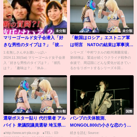
未分類
未分類
マリーゴールド女子会潜入「好
「敵国はロシア」エストニア軍
きな男性のタイプは？」「彼氏
は明言 NATOの結束は軍事演習
は？」「趣味は？」「休みの日
でかつてないほど強まった？
1:名無しさん＠お腹いっぱい
シリーズ「中村ワタルの欧州沸騰現場」
2024.11.30(Sat) マリーゴールド女子会潜
第68弾は、緊迫が続くウクライナ戦争の
は？」ぶっちゃけトーク満載！
【中村ワタルの欧州沸騰現場】
入「好きな男性のタイプは？」「彼氏
余波で、周辺国にどんな変化が起きてい
【初代GHC女子王者】天麗皇希
#68（2022年6月12日）
は？」「趣味は？」「休み...
るかをリポートするシリーズ６回...
に物申す！女子プロレス
MARIGOLD焼肉祝勝会【後編】
未分類
国際
選挙ポスター貼り 代行業者 アル
バンプの天体観測、
バイト 衆議院議員選挙 埼玉県和
MONGOL800の小さな恋のう
光市 持ち物 171121
た、致命傷すぎると話題にｗｗ
●http://www.art-pla.co.jp ●TEL：03-
続きを読む Source: