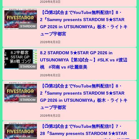
2026年8月3日
【📺第2試合までYouTube無料配信‼️】8・
2『Sammy presents STARDOM 5★STAR
GP 2026 in UTSUNOMIYA』栃木・ライトキ
STARDOM
ューブ宇都宮
2026年8月3日
8.2 STARDOM 5★STAR GP 2026 in
UTSUNOMIYA【第3試合～】#SLK vs #渡辺
桃 #羽南 vs #壮麗亜美
STARDOM
2026年8月2日
【📺第2試合までYouTube無料配信‼️】8・
2『Sammy presents STARDOM 5★STAR
GP 2026 in UTSUNOMIYA』栃木・ライトキ
STARDOM
ューブ宇都宮
2026年8月2日
【📺第2試合までYouTube無料配信‼️】7・
28『Sammy presents STARDOM 5★STAR