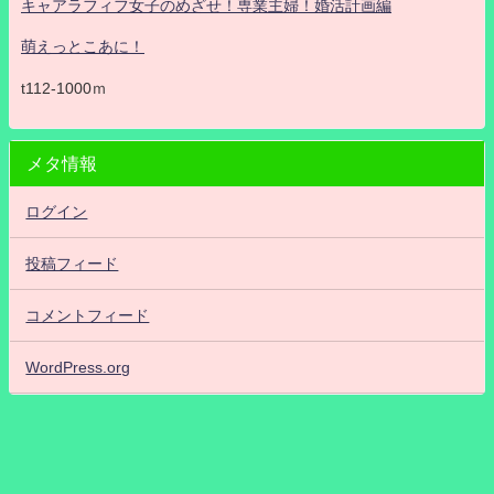
キャアラフィフ女子のめざせ！専業主婦！婚活計画編
萌えっとこあに！
t112-1000ｍ
メタ情報
ログイン
投稿フィード
コメントフィード
WordPress.org