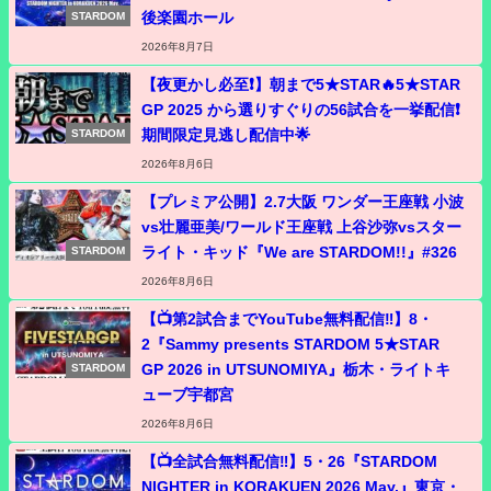
後楽園ホール
STARDOM
2026年8月7日
【夜更かし必至❗️】朝まで5★STAR🔥5★STAR
GP 2025 から選りすぐりの56試合を一挙配信❗️
期間限定見逃し配信中🌟
STARDOM
2026年8月6日
【プレミア公開】2.7大阪 ワンダー王座戦 小波
vs壮麗亜美/ワールド王座戦 上谷沙弥vsスター
ライト・キッド『We are STARDOM!!』#326
STARDOM
2026年8月6日
【📺第2試合までYouTube無料配信‼️】8・
2『Sammy presents STARDOM 5★STAR
GP 2026 in UTSUNOMIYA』栃木・ライトキ
STARDOM
ューブ宇都宮
2026年8月6日
【📺全試合無料配信‼️】5・26『STARDOM
NIGHTER in KORAKUEN 2026 May.』東京・